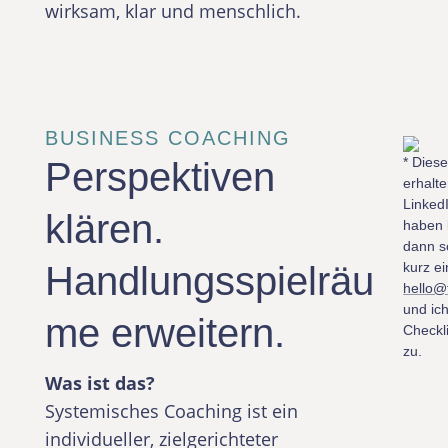
wirksam, klar und menschlich.
BUSINESS COACHING
* Diese
Perspektiven
erhalt
LinkedI
klären.
haben 
dann s
Handlungsspielräu
kurz e
hello@
und ic
me erweitern.
Checkli
zu.
Was ist das?
Systemisches Coaching ist ein
individueller, zielgerichteter