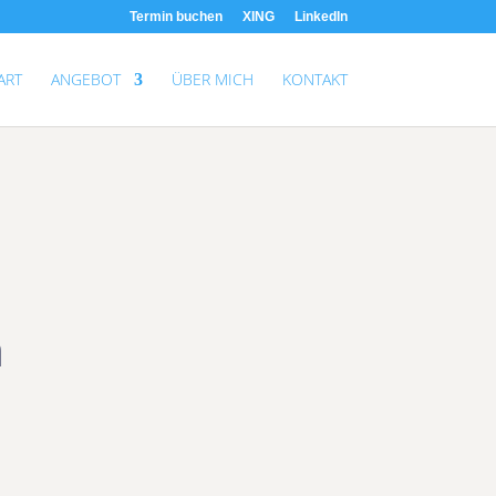
Termin buchen
XING
LinkedIn
ART
ANGEBOT
ÜBER MICH
KONTAKT
n