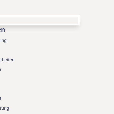
en
ing
rbeiten
n
t
erung