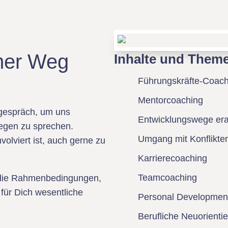
mer Weg
Inhalte und Them
Führungskräfte-Coach
Mentorcoaching
sgespräch, um uns
Entwicklungswege era
egen zu sprechen.
Umgang mit Konflikte
nvolviert ist, auch gerne zu
Karrierecoaching
Teamcoaching
 die Rahmenbedingungen,
 für Dich wesentliche
Personal Developmen
Berufliche Neuorienti